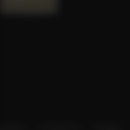
The Idiots
voorkeuren
Over Pathé Thuis
Bioscopen