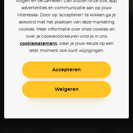
volgen en verzamelen. Dan sluiten onze site, app,
advertenties en communicatie aan op jouw
interesses. Door op ‘accepteren’ te klikken ga je
Melancholia
Nymphomaniac Part 2
akkoord met het plaatsen van deze marketing
cookies. Meer informatie over onze cookies en
over je cookievoorkeuren vind je in ons
cookiestatement
, waar je jouw keuze op een
later moment ook kunt wijzigingen.
Accepteren
Weigeren
Klantenservice
Betaalinstellingen
Cookie 