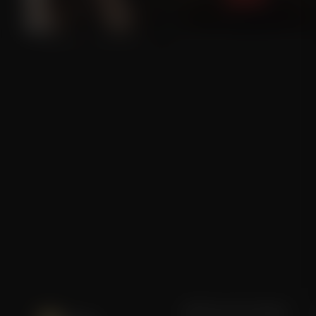
Nymphomaniac Part 1
The House That Jack Built
Blijf op de hoogte