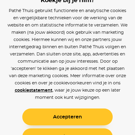
Koekje bij je film?
Blijf op de hoogte
Pathé Thuis gebruikt functionele en analytische cookies
en vergelijkbare technieken voor de werking van de
Klantenservice
website en om statistische informatie te verzamelen. We
maken (na jouw akkoord) ook gebruik van marketing
Betaalinstellingen
cookies. Hiermee kunnen wij en onze partners jouw
internetgedrag binnen en buiten Pathé Thuis volgen en
Cookie voorkeuren
verzamelen. Dan sluiten onze site, app, advertenties en
communicatie aan op jouw interesses. Door op
Over Pathé Thuis
‘accepteren’ te klikken ga je akkoord met het plaatsen
van deze marketing cookies. Meer informatie over onze
Bioscopen
cookies en over je cookievoorkeuren vind je in ons
cookiestatement
, waar je jouw keuze op een later
CVD
moment ook kunt wijzigingen.
Accepteren
Toegankelijkheid
Voorwaarden
Privacy
Cookies
© Pathé Thuis 2026