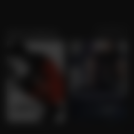
Sortering
Populariteit
Sverrir Gudnason
The Girl in the Spider's Web
Attack on Finland