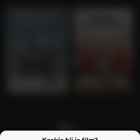
The Love That Remains
Borg vs McEnroe