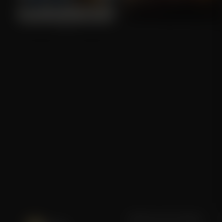
Ted
Jack Reacher: Never Go Back
Blijf op de hoogte