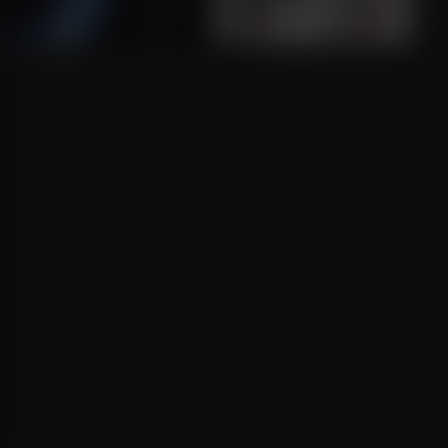
I Know What You Did Last Summer
A Dog's Journey