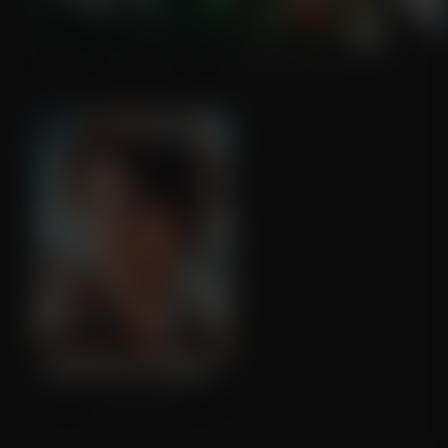
In Time
National Lampoon's Christmas Vacation
Vanilla Sky