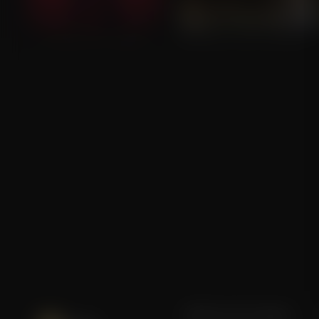
The Devil's Advocate
An Officer and a Gentleman
Blijf op de hoogte