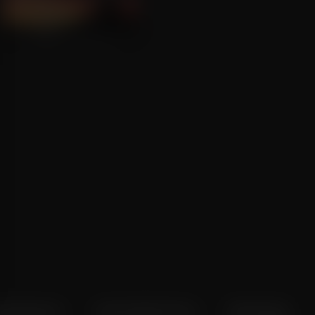
Dolores Claiborne
voorkeuren
Over Pathé Thuis
Bioscopen