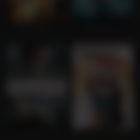
Unstoppable
Captive State
The Frozen Ground
Keeping Up with the Joneses