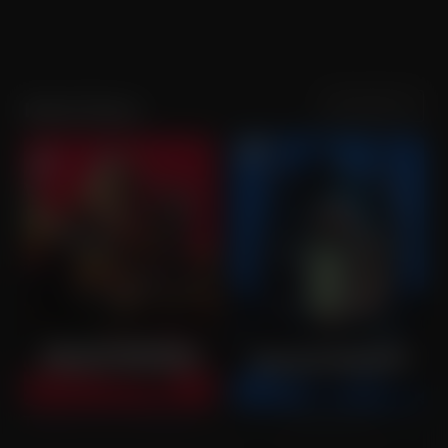
Sortering
Populariteit
Kevin Dunn
Transformers: Revenge of the Fallen
Transformers