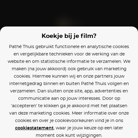
Koekje bij je film?
Blijf op de hoogte
Pathé Thuis gebruikt functionele en analytische cookies
en vergelijkbare technieken voor de werking van de
Klantenservice
website en om statistische informatie te verzamelen. We
maken (na jouw akkoord) ook gebruik van marketing
Betaalinstellingen
cookies. Hiermee kunnen wij en onze partners jouw
internetgedrag binnen en buiten Pathé Thuis volgen en
Cookie voorkeuren
verzamelen. Dan sluiten onze site, app, advertenties en
communicatie aan op jouw interesses. Door op
Over Pathé Thuis
‘accepteren’ te klikken ga je akkoord met het plaatsen
van deze marketing cookies. Meer informatie over onze
Bioscopen
cookies en over je cookievoorkeuren vind je in ons
cookiestatement
, waar je jouw keuze op een later
CVD
moment ook kunt wijzigingen.