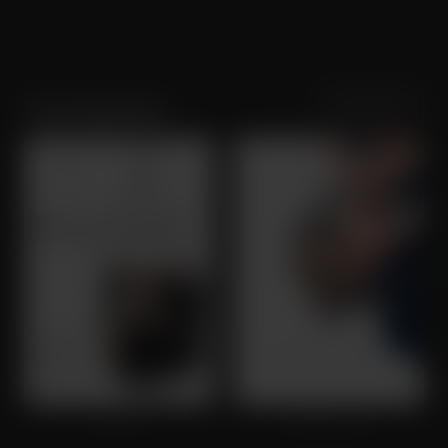
Sortering
Populariteit
Trine Dyrholm
Festen
Beginnings