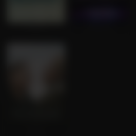
Kollektivet
Birthday Girl
Poison