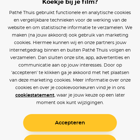
Koekje bij je film?
Blijf op de hoogte
Pathé Thuis gebruikt functionele en analytische cookies
en vergelijkbare technieken voor de werking van de
Klantenservice
website en om statistische informatie te verzamelen. We
maken (na jouw akkoord) ook gebruik van marketing
Betaalinstellingen
cookies. Hiermee kunnen wij en onze partners jouw
internetgedrag binnen en buiten Pathé Thuis volgen en
Cookie voorkeuren
verzamelen. Dan sluiten onze site, app, advertenties en
communicatie aan op jouw interesses. Door op
Over Pathé Thuis
‘accepteren’ te klikken ga je akkoord met het plaatsen
van deze marketing cookies. Meer informatie over onze
Bioscopen
cookies en over je cookievoorkeuren vind je in ons
cookiestatement
, waar je jouw keuze op een later
CVD
moment ook kunt wijzigingen.
Accepteren
Toegankelijkheid
Voorwaarden
Privacy
Cookies
© Pathé Thuis 2026