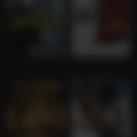
Welcome to Sudden Death
Dragged Across Concrete