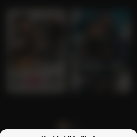
One More Shot
MR-9: Do or Die