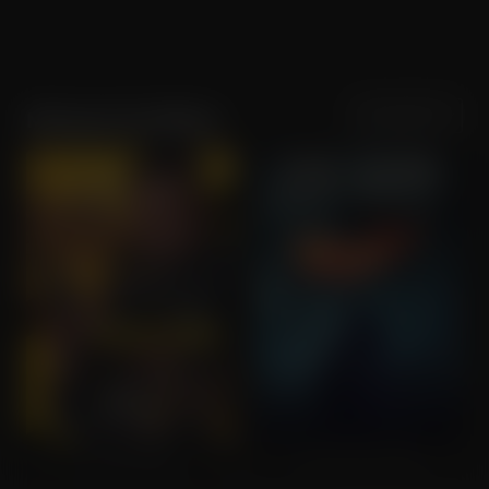
Sortering
Populariteit
Michael Jai White
Oscar Shaw
The Dark Knight