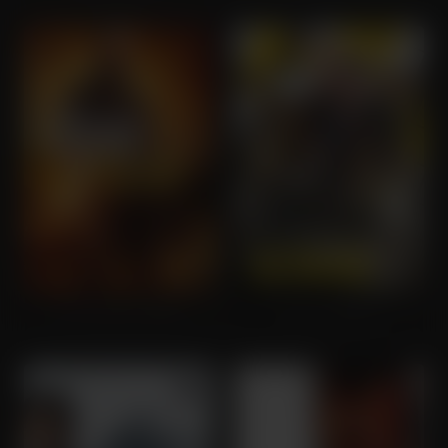
As Good As Dead
Exit Protocol