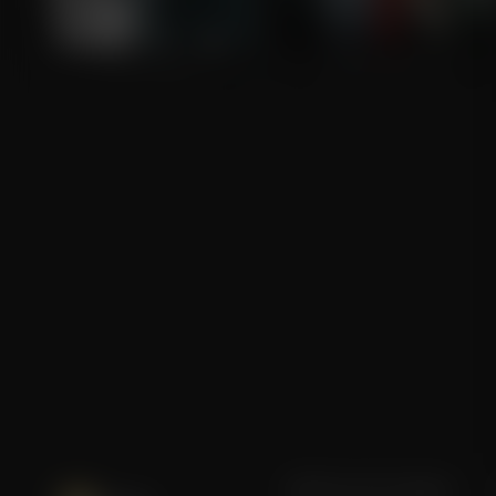
21: Las Vegas
Money Monster
Blijf op de hoogte