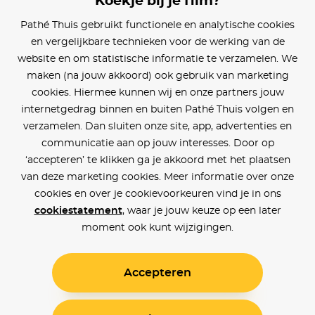
Koekje bij je film?
Blijf op de hoogte
Pathé Thuis gebruikt functionele en analytische cookies
en vergelijkbare technieken voor de werking van de
Klantenservice
website en om statistische informatie te verzamelen. We
maken (na jouw akkoord) ook gebruik van marketing
Betaalinstellingen
cookies. Hiermee kunnen wij en onze partners jouw
internetgedrag binnen en buiten Pathé Thuis volgen en
Cookie voorkeuren
verzamelen. Dan sluiten onze site, app, advertenties en
communicatie aan op jouw interesses. Door op
Over Pathé Thuis
‘accepteren’ te klikken ga je akkoord met het plaatsen
van deze marketing cookies. Meer informatie over onze
Bioscopen
cookies en over je cookievoorkeuren vind je in ons
cookiestatement
, waar je jouw keuze op een later
CVD
moment ook kunt wijzigingen.
Accepteren
Toegankelijkheid
Voorwaarden
Privacy
Cookies
© Pathé Thuis 2026