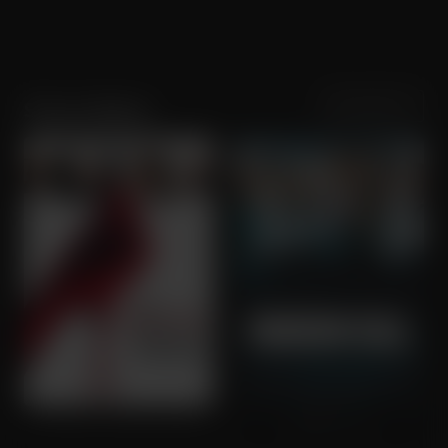
Sortering
Populariteit
Simon Baker
The Devil Wears Prada
Margin Call