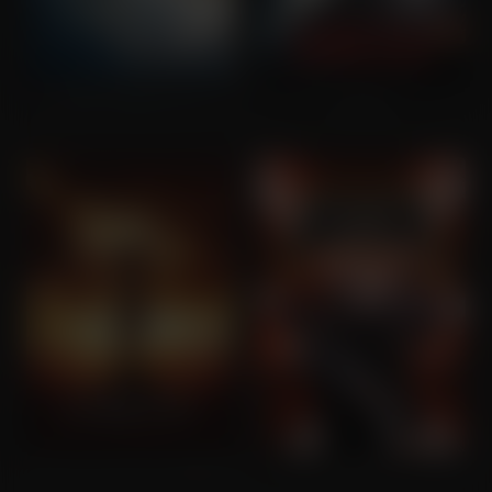
Pete's Dragon (OV)
Dredd
The Chronicles of Riddick
Doom