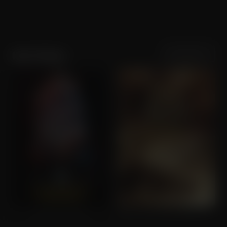
Sortering
Populariteit
Karl Urban
Mortal Kombat II
The Lord of the Rings: The Return of the King