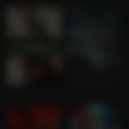
Thor: Ragnarok
The Lord of the Rings: The Two Towers