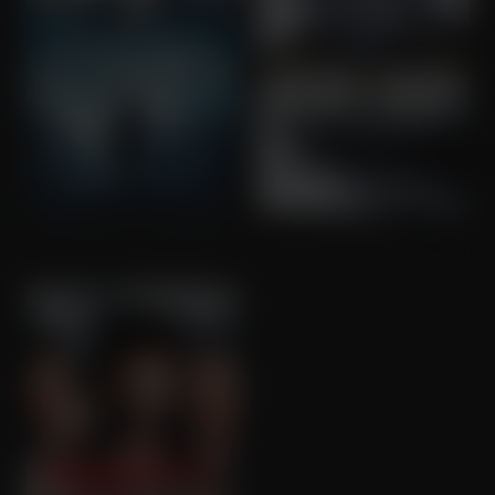
Star Trek Into Darkness
Star Trek