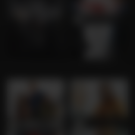
Zack Snyder's Justice League
Batman V Superman: Dawn of Justice