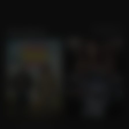
Sortering
Populariteit
Jason Momoa
The Wrecking Crew
Fast X
Tijdelijk vanaf
€1,99