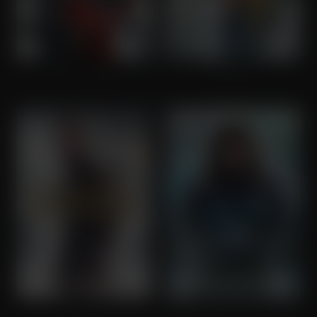
Justice League
Aquaman
Braven
Aquaman and the Lost Kingdom