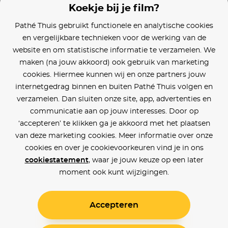
Koekje bij je film?
Blijf op de hoogte
Pathé Thuis gebruikt functionele en analytische cookies
en vergelijkbare technieken voor de werking van de
Klantenservice
website en om statistische informatie te verzamelen. We
maken (na jouw akkoord) ook gebruik van marketing
Betaalinstellingen
cookies. Hiermee kunnen wij en onze partners jouw
internetgedrag binnen en buiten Pathé Thuis volgen en
Cookie voorkeuren
verzamelen. Dan sluiten onze site, app, advertenties en
communicatie aan op jouw interesses. Door op
Over Pathé Thuis
‘accepteren’ te klikken ga je akkoord met het plaatsen
van deze marketing cookies. Meer informatie over onze
Bioscopen
cookies en over je cookievoorkeuren vind je in ons
cookiestatement
, waar je jouw keuze op een later
CVD
moment ook kunt wijzigingen.
Accepteren
Toegankelijkheid
Voorwaarden
Privacy
Cookies
© Pathé Thuis 2026