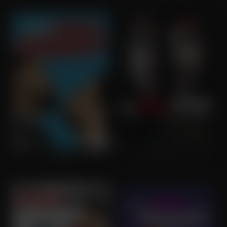
Fist Fight
The Son of No One