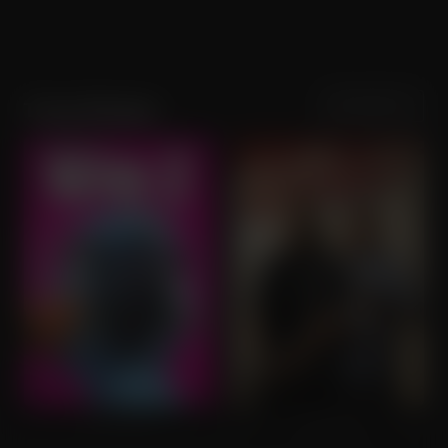
Sortering
Populariteit
Tracy Morgan
Rio 2 (OV)
Cop Out