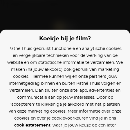
Koekje bij je film?
Blijf op de hoogte
Pathé Thuis gebruikt functionele en analytische cookies
en vergelijkbare technieken voor de werking van de
Klantenservice
website en om statistische informatie te verzamelen. We
maken (na jouw akkoord) ook gebruik van marketing
Betaalinstellingen
cookies. Hiermee kunnen wij en onze partners jouw
internetgedrag binnen en buiten Pathé Thuis volgen en
Cookie voorkeuren
verzamelen. Dan sluiten onze site, app, advertenties en
communicatie aan op jouw interesses. Door op
Over Pathé Thuis
‘accepteren’ te klikken ga je akkoord met het plaatsen
van deze marketing cookies. Meer informatie over onze
Bioscopen
cookies en over je cookievoorkeuren vind je in ons
cookiestatement
, waar je jouw keuze op een later
CVD