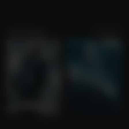
Sortering
Populariteit
Colm Meaney
Law Abiding Citizen
No Way Up