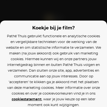
Koekje bij je film?
Blijf op de hoogte
Pathé Thuis gebruikt functionele en analytische cookies
en vergelijkbare technieken voor de werking van de
Klantenservice
website en om statistische informatie te verzamelen. We
maken (na jouw akkoord) ook gebruik van marketing
Betaalinstellingen
cookies. Hiermee kunnen wij en onze partners jouw
internetgedrag binnen en buiten Pathé Thuis volgen en
Cookie voorkeuren
verzamelen. Dan sluiten onze site, app, advertenties en
communicatie aan op jouw interesses. Door op
Over Pathé Thuis
‘accepteren’ te klikken ga je akkoord met het plaatsen
van deze marketing cookies. Meer informatie over onze
Bioscopen
cookies en over je cookievoorkeuren vind je in ons
cookiestatement
, waar je jouw keuze op een later
CVD
moment ook kunt wijzigingen.