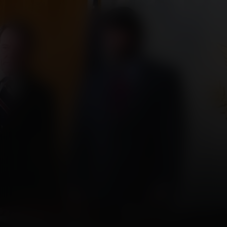
Argo (Extended
Cut)
Kijk vanaf €2,99