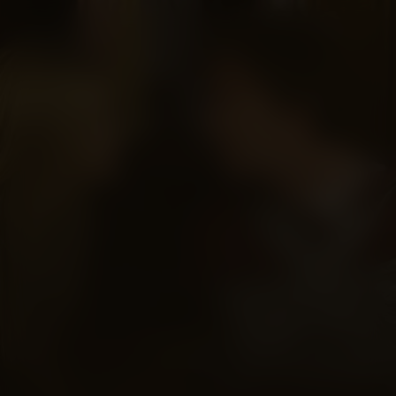
Serious Moonlight
Niet beschikbaar
n.n.b.
2009
1u24m