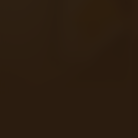
Acteurs:
Sem Veeger
Matthijs van de Sande Bakh
Regisseur:
Maria Peters
Kijkwijzer: