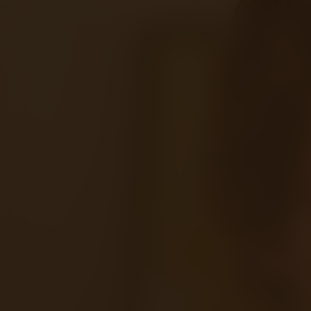
Afblijven
Kijk vanaf €2,99
8.3
2006
1u48m
Drama
Familiefilm
/ 10
Score
Jaar
Duur
Genre
T