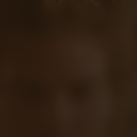
NL
aal