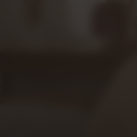
One Day
Kijk vanaf €2,99
8.6
2011
1u48m
Romantiek
Drama
E
/ 10
Score
Jaar
Duur
Genre
Taa