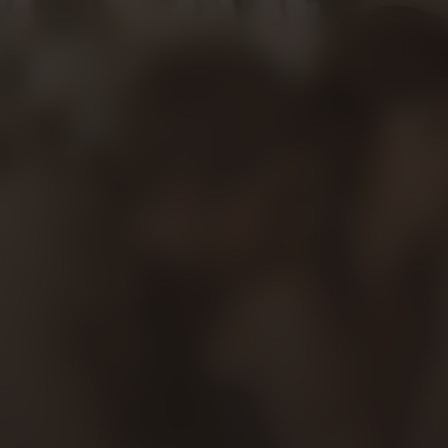
N
NL
/
l / Ondertiteling