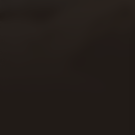
Acteurs:
Anne Hathaway
Jim Sturgess
Patricia Cla
Regisseur:
Lone Scherfig
Kijkwijzer: