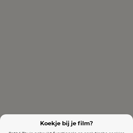
The Imaginarium of Doctor Parnassus
The Man Who Killed Don Quixote
Le Règne Anim
Films van vergelijkbare makers
Dolittle (OV)
Syriana
Koekje bij je film?