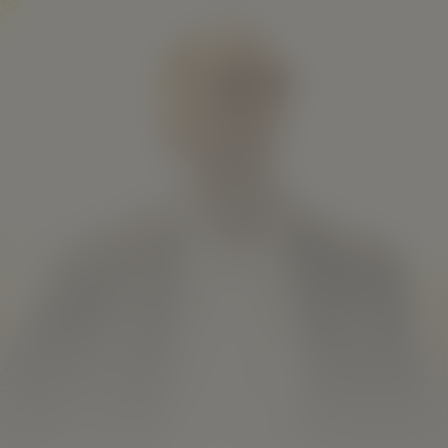
Gold
Kijk vanaf €2,99
7.5
2016
1u56m
/ 10