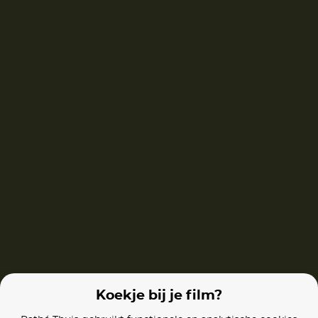
Project Hail Mary
Not Without Hope
Last Breath
Films van vergelijkbare makers
The 2nd
Final Destination: Bloodlines
The Mummy
Koekje bij je film?