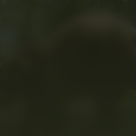
Grizzly Night
Kijk vanaf €4,99
7.8
2026
1u28m
/ 10