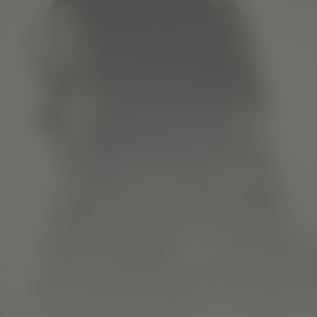
What We Hide
Kijk vanaf €4,99
7.6
2025
1u39m
/ 10