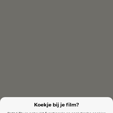
Dead Man's Wire
One Day As a Lion
All Souls
Films van vergelijkbare makers
How to Blow Up a Pipeline
Elvis
Dead Man's Wi
Koekje bij je film?