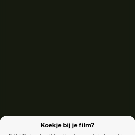
Gioia mia
The Salt Path
Los domingo
Films van vergelijkbare makers
The Story of My Wife
Inglourious Basterds
On Body and S
Koekje bij je film?