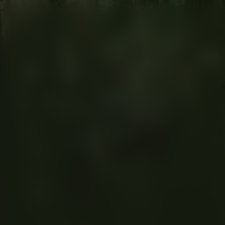
Silent Friend
Kijk vanaf €4,99
7.9
2025
2u27m
/ 10