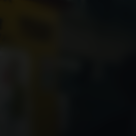
Pillion
Kijk vanaf €4,99
7.7
2025
1u42m
Drama
Arthouse
EN
/ 10
Score
Jaar
Duur
Genre
Taal 