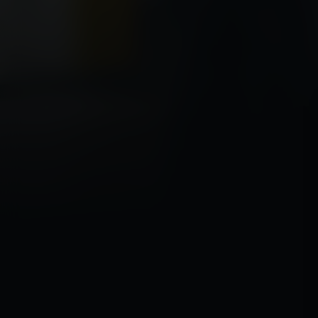
Acteurs:
Harry Melling
Alexander Skarsgård
Dougl
Regisseur:
Harry Lighton
5.1
Kijkwijzer:
Mogelijkhe