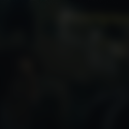
NL
/
/ Ondertiteling