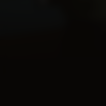
Acteurs:
Bill Skarsgård
Colman Domingo
Al Pacino
Regisseur:
Gus Van Sant
5.1
Kijkwijzer:
Mogelijkh