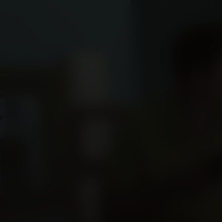
Dead Man's Wir
Kijk vanaf €4,99
6.9
2025
1u41m
Thriller
Drama
EN
N
/ 10
/
Score
Jaar
Duur
Genre
Taal / O