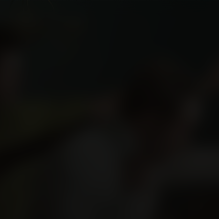
e
L
ndertiteling