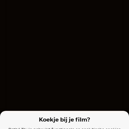
Sentimental Value
The Unlikely Pilgrimage of Harold Fry
Films van vergelijkbare makers
The Kid Who Would Be King
The Lady in the Van
Koekje bij je film?