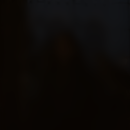
H Is for Hawk
Kijk vanaf €4,99
8.5
2025
1u55m
/ 10