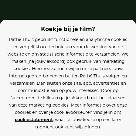
Koekje bij je film?
Pathé Thuis gebruikt functionele en analytische cookies
en vergelijkbare technieken voor de werking van de
website en om statistische informatie te verzamelen. We
maken (na jouw akkoord) ook gebruik van marketing
cookies. Hiermee kunnen wij en onze partners jouw
internetgedrag binnen en buiten Pathé Thuis volgen en
verzamelen. Dan sluiten onze site, app, advertenties en
communicatie aan op jouw interesses. Door op
‘accepteren’ te klikken ga je akkoord met het plaatsen
van deze marketing cookies. Meer informatie over onze
cookies en over je cookievoorkeuren vind je in ons
cookiestatement
, waar je jouw keuze op een later
moment ook kunt wijzigingen.