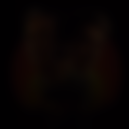
Karate Kid:
Legends
Kijk vanaf €3,99