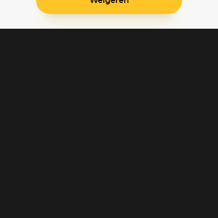
Weigeren
Blijf op de hoogte
Klantenservice
Betaalinstellingen
Cookie voorkeuren
Over Pathé Thuis
Bioscopen
CVD