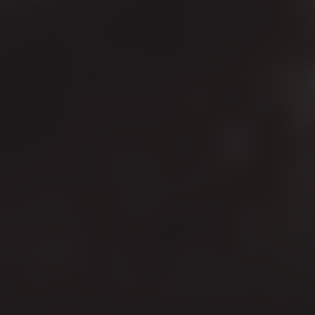
Oak
Kijk vanaf €4,99
6.1
2024
1u43m
/ 10