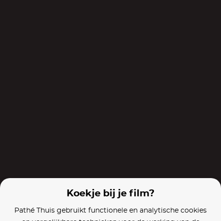
Films van vergelijkbare makers
Misdirection
Two Night Stand
The Break-U
Koekje bij je film?
Pathé Thuis gebruikt functionele en analytische cookies