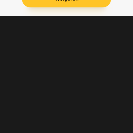
Blijf op de hoogte
Klantenservice
Betaalinstellingen
Cookie voorkeuren
Over Pathé Thuis
Bioscopen
CVD