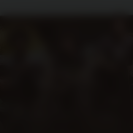
Didi
Kijk vanaf €3,99
n.n.b.
2024
1u34m