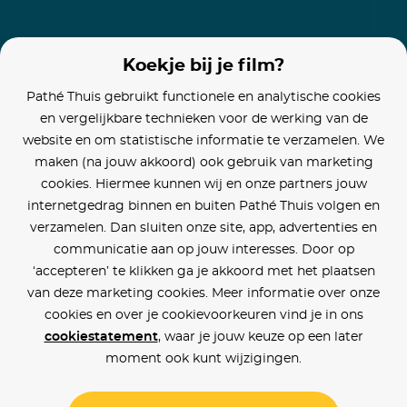
Koekje bij je film?
Pathé Thuis gebruikt functionele en analytische cookies
en vergelijkbare technieken voor de werking van de
website en om statistische informatie te verzamelen. We
maken (na jouw akkoord) ook gebruik van marketing
cookies. Hiermee kunnen wij en onze partners jouw
internetgedrag binnen en buiten Pathé Thuis volgen en
verzamelen. Dan sluiten onze site, app, advertenties en
communicatie aan op jouw interesses. Door op
‘accepteren’ te klikken ga je akkoord met het plaatsen
van deze marketing cookies. Meer informatie over onze
cookies en over je cookievoorkeuren vind je in ons
cookiestatement
, waar je jouw keuze op een later
moment ook kunt wijzigingen.