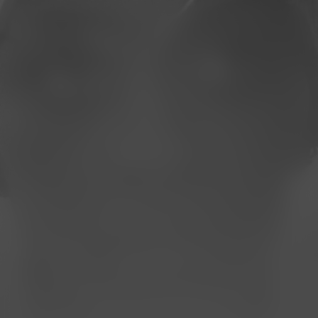
Invisible Beauty
Kijk vanaf €2,99
7.2
2023
1u52m
/ 10