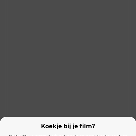
The Sparks Brothers
Hotel Mokum
The System
Films van vergelijkbare makers
Little
The High Note
Candy Cane La
Koekje bij je film?