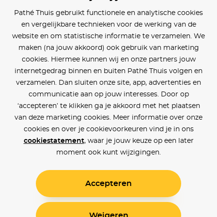
Pathé Thuis gebruikt functionele en analytische cookies
en vergelijkbare technieken voor de werking van de
website en om statistische informatie te verzamelen. We
maken (na jouw akkoord) ook gebruik van marketing
cookies. Hiermee kunnen wij en onze partners jouw
internetgedrag binnen en buiten Pathé Thuis volgen en
verzamelen. Dan sluiten onze site, app, advertenties en
communicatie aan op jouw interesses. Door op
‘accepteren’ te klikken ga je akkoord met het plaatsen
van deze marketing cookies. Meer informatie over onze
cookies en over je cookievoorkeuren vind je in ons
cookiestatement
, waar je jouw keuze op een later
moment ook kunt wijzigingen.
Accepteren
Weigeren