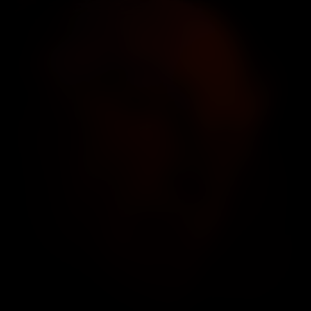
Trap
Kijk vanaf €2,99
7.4
2024
1u46m
/ 10