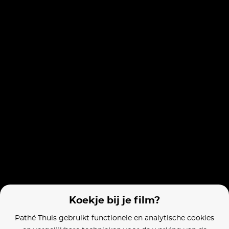
Films van vergelijkbare makers
The Visit
The Sixth Sense
Split
Koekje bij je film?
Pathé Thuis gebruikt functionele en analytische cookies