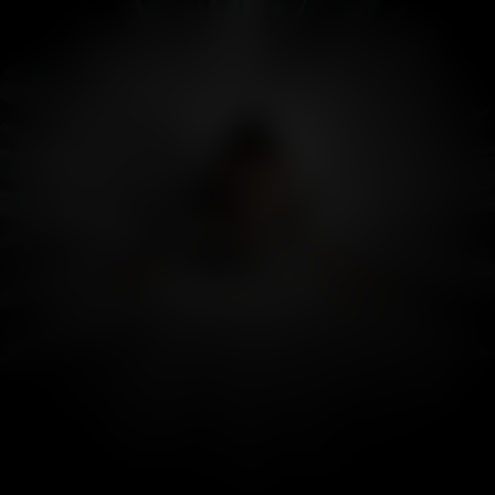
Abigail
Kijk vanaf €2,99
8.1
2024
1u50m
/ 10