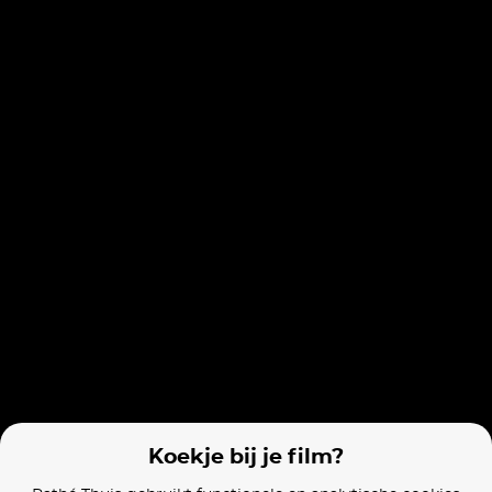
Countdown
Ready or Not 2: Here I Come
Films van vergelijkbare makers
Scream
Scream VI
Koekje bij je film?