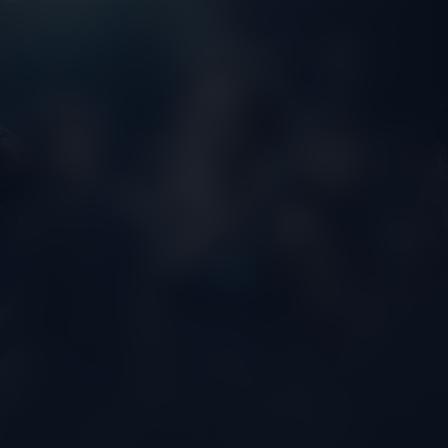
Resident Evil:
Death Island
Kijk vanaf €2,99