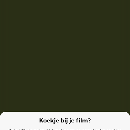
Harry Potter en de Steen der Wijzen
How to Train Your Dragon
Tijdelijk vanaf
€1,99
Films van vergelijkbare makers
Stormwind 3: Op Weg naar Ora
Stormwind
Stormwind 4
Koekje bij je film?