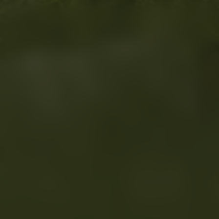
Stormwind 2
Kijk vanaf €2,99
9.2
2015
1u44m
/ 10