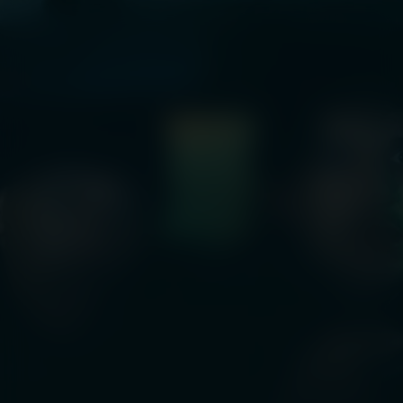
L'Innocent
Kijk vanaf €2,99
7.1
2022
1u35m
/ 10