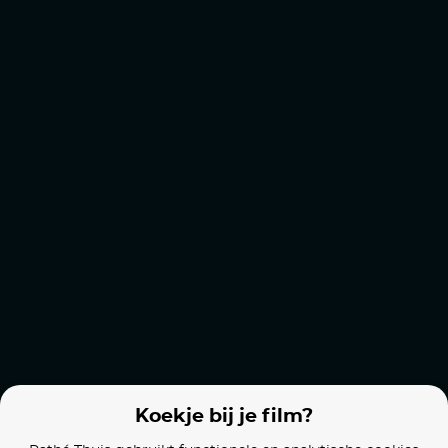
Mama Weed
The Last Viking
Los delincuent
Films van vergelijkbare makers
Les Fantômes d'Ismaël
DNA
L'envol
Koekje bij je film?