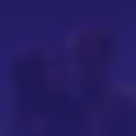
st Dance
EN
NL
/
Taal / Ondertiteling