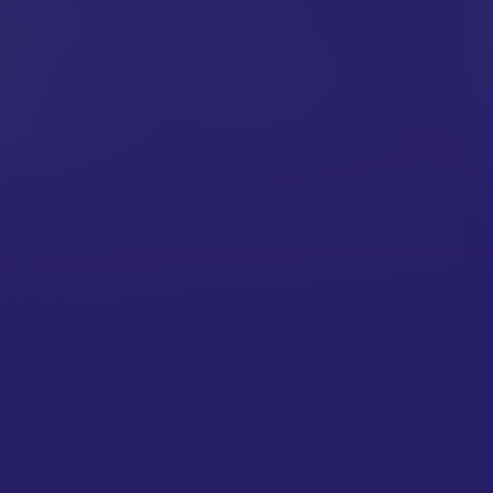
Acteurs:
Channing Tatum
Salma Hayek
Joe Manga
Regisseur:
Steven Soderbergh
5.1
Kijkwijzer:
Mogelijkhe