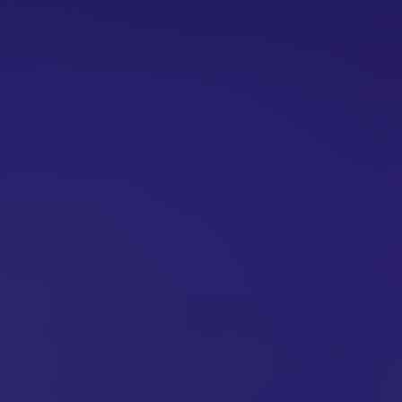
Magic Mike's La
Kijk vanaf €2,99
7.8
2023
1u48m
Romantiek
Comedy
/ 10
Score
Jaar
Duur
Genre