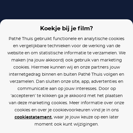
Koekje bij je film?
Pathé Thuis gebruikt functionele en analytische cookies
en vergelijkbare technieken voor de werking van de
website en om statistische informatie te verzamelen. We
maken (na jouw akkoord) ook gebruik van marketing
cookies. Hiermee kunnen wij en onze partners jouw
internetgedrag binnen en buiten Pathé Thuis volgen en
verzamelen. Dan sluiten onze site, app, advertenties en
communicatie aan op jouw interesses. Door op
‘accepteren’ te klikken ga je akkoord met het plaatsen
van deze marketing cookies. Meer informatie over onze
cookies en over je cookievoorkeuren vind je in ons
cookiestatement
, waar je jouw keuze op een later
moment ook kunt wijzigingen.