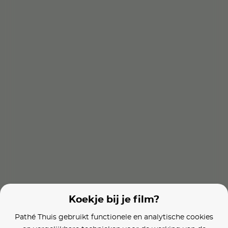
Films van vergelijkbare makers
Loverboy: Vertrouw Niemand
De film van Rutger, Thomas & Paco
Boomers
Koekje bij je film?
Pathé Thuis gebruikt functionele en analytische cookies