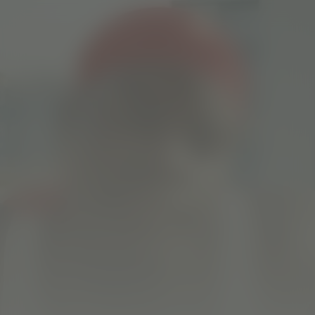
Shabu
Kijk vanaf €2,99
8.0
2021
1u16m
/ 10