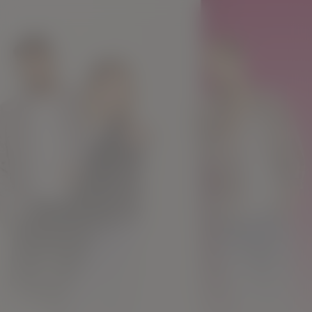
Kwestie van
Geduld
Kijk vanaf €2,99