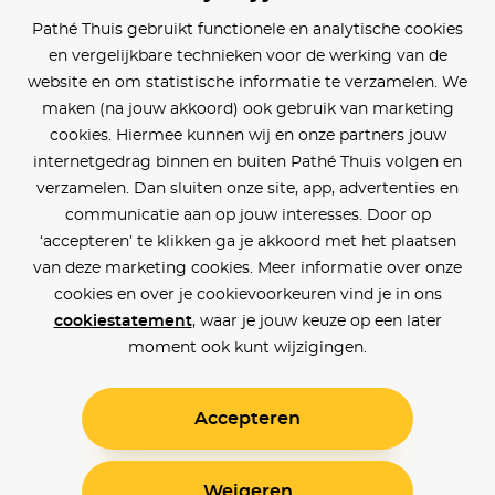
Pathé Thuis gebruikt functionele en analytische cookies
en vergelijkbare technieken voor de werking van de
website en om statistische informatie te verzamelen. We
maken (na jouw akkoord) ook gebruik van marketing
cookies. Hiermee kunnen wij en onze partners jouw
internetgedrag binnen en buiten Pathé Thuis volgen en
verzamelen. Dan sluiten onze site, app, advertenties en
communicatie aan op jouw interesses. Door op
‘accepteren’ te klikken ga je akkoord met het plaatsen
van deze marketing cookies. Meer informatie over onze
cookies en over je cookievoorkeuren vind je in ons
cookiestatement
, waar je jouw keuze op een later
moment ook kunt wijzigingen.
Accepteren
Weigeren