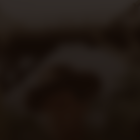
e River Kwai
L
dertiteling