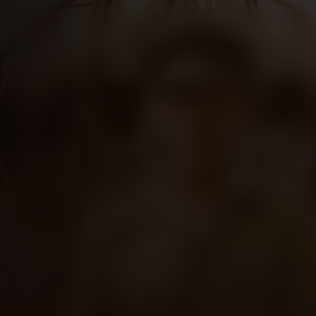
The Bridge on th
Kijk vanaf €2,99
8.6
1957
2u35m
Oorlog
Drama
EN
N
/ 10
/
Score
Jaar
Duur
Genre
Taal / On