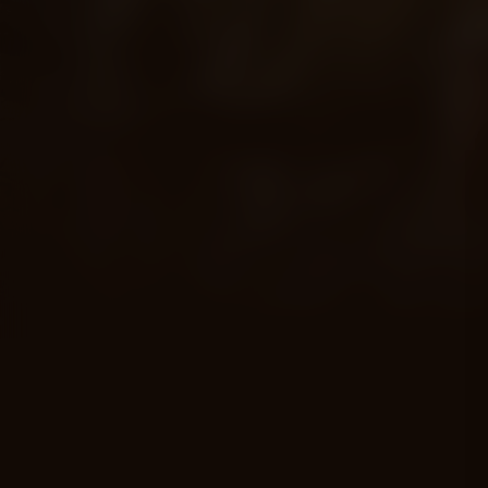
Acteurs:
William Holden
Jack Hawkins
Alec Guinn
Regisseur:
David Lean
Kijkwijzer: