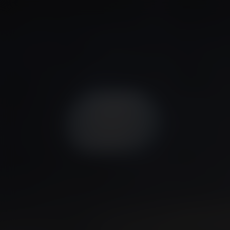
Police
Kijk vanaf €2,99
7.7
2020
1u35m
Drama
Arthouse
FR
/ 10
/
Score
Jaar
Duur
Genre
Taal 