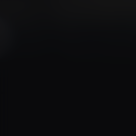
Acteurs:
Omar Sy
Virginie Efira
Grégory Gadebois
Regisseur:
Anne Fontaine
5.1
Kijkwijzer:
Mogelijkhe