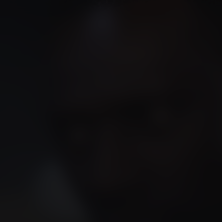
NL
/ Ondertiteling