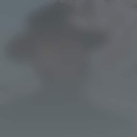
For a Few Dollars
More
Kijk vanaf €2,99