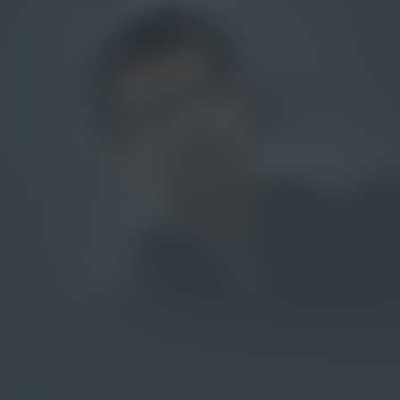
Tomorrow Never
Dies
Kijk vanaf €2,99