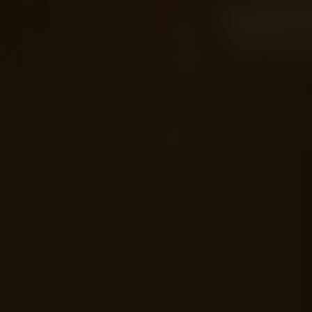
Acteurs:
Bryan Cranston
Michael Stuhlbarg
John G
Regisseur:
Jay Roach
5.1
Kijkwijzer:
Mogelijkhed