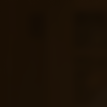
Trumbo
Kijk vanaf €2,99
9.0
2015
2u0m
Drama
Arthouse
EN
/ 10
/
Score
Jaar
Duur
Genre
Taal / 