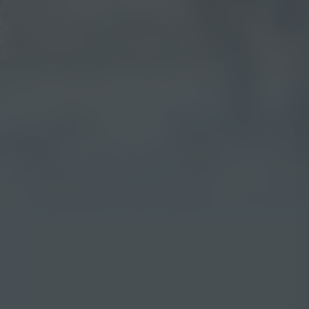
9.3
2019
1u30m
Documentaire
EN
NL
/ 10
/
Score
Jaar
Duur
Genre
Taal / Ond
Acteurs:
Regisseur:
A.J. Eaton
Kijkwijzer: