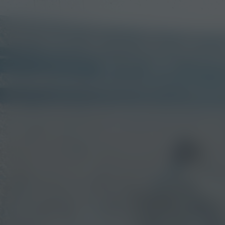
David Crosby: 
Name
Kijk vanaf €2,99