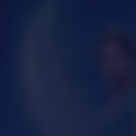
Aladdin (NL)
Kijk vanaf €3,99
8.7
2019
2u4m
Avontuur
Fantasie
NL
/ 10
Score
Jaar
Duur
Genre
Taal