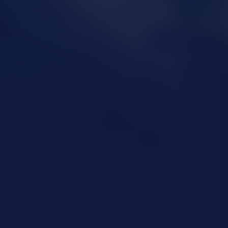
Acteurs:
Jip Bartels
Juliann Ubbergen
Desi van Do
Regisseur:
Guy Ritchie
Kijkwijzer: